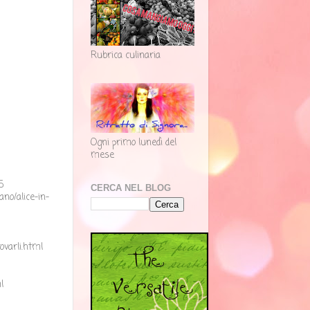
Rubrica culinaria
Ogni primo lunedì del
mese
5
CERCA NEL BLOG
no/alice-in-
ovarli.html
l