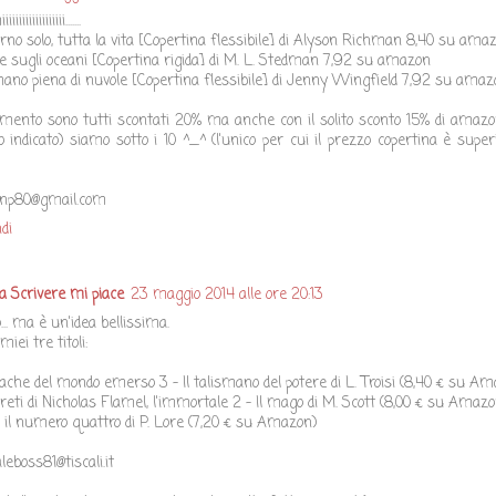
iiiiiiiiiiiiii.......
rno solo, tutta la vita [Copertina flessibile] di Alyson Richman 8,40 su ama
e sugli oceani [Copertina rigida] di M. L. Stedman 7,92 su amazon
no piena di nuvole [Copertina flessibile] di Jenny Wingfield 7,92 su amaz
mento sono tutti scontati 20% ma anche con il solito sconto 15% di amazo
 indicato) siamo sotto i 10 ^_^ (l'unico per cui il prezzo copertina è super
inp80@gmail.com
di
a Scrivere mi piace
23 maggio 2014 alle ore 20:13
o... ma è un'idea bellissima.
miei tre titoli:
ache del mondo emerso 3 - Il talismano del potere di L. Troisi (8,40 € su A
greti di Nicholas Flamel, l'immortale 2 - Il mago di M. Scott (8,00 € su Amazo
 il numero quattro di P. Lore (7,20 € su Amazon)
aleboss81@tiscali.it