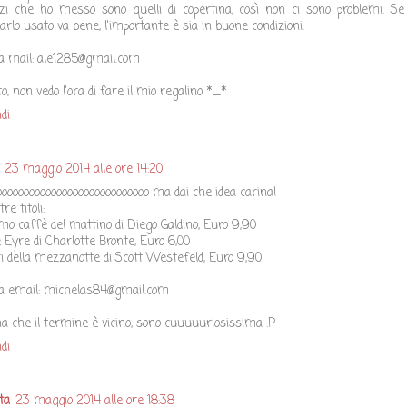
zzi che ho messo sono quelli di copertina, così non ci sono problemi. Se
rlo usato va bene, l'importante è sia in buone condizioni.
a mail: ale1285@gmail.com
o, non vedo l'ora di fare il mio regalino *_*
di
23 maggio 2014 alle ore 14:20
oooooooooooooooooooooooooooo ma dai che idea carina!
tre titoli:
rimo caffè del mattino di Diego Galdino, Euro 9,90
 Eyre di Charlotte Bronte, Euro 6,00
ari della mezzanotte di Scott Westefeld, Euro 9,90
a email: michelas84@gmail.com
a che il termine è vicino, sono cuuuuuriosissima :P
di
ta
23 maggio 2014 alle ore 18:38