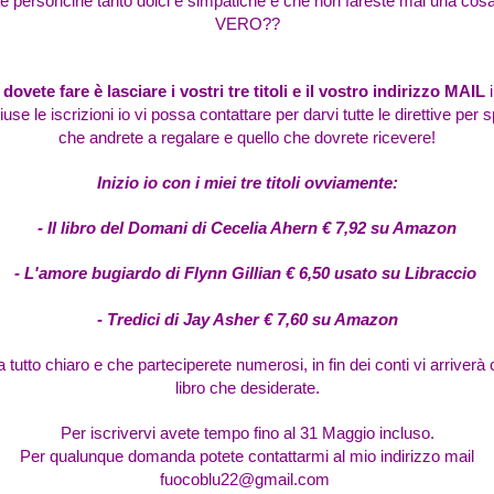
te personcine tanto dolci e simpatiche e che non fareste mai una cosa
VERO??
dovete fare è lasciare i vostri tre titoli e il vostro indirizzo MAIL
use le iscrizioni io vi possa contattare per darvi tutte le direttive per sp
che andrete a regalare e quello che dovrete ricevere!
Inizio io con i miei tre titoli ovviamente:
- Il libro del Domani di Cecelia Ahern € 7,92 su Amazon
- L'amore bugiardo di Flynn Gillian € 6,50 usato su Libraccio
- Tredici di Jay Asher € 7,60 su Amazon
 tutto chiaro e che parteciperete numerosi, in fin dei conti vi arrive
libro che desiderate.
Per iscrivervi avete tempo fino al 31 Maggio incluso.
Per qualunque domanda potete contattarmi al mio indirizzo mail
fuocoblu22@gmail.com