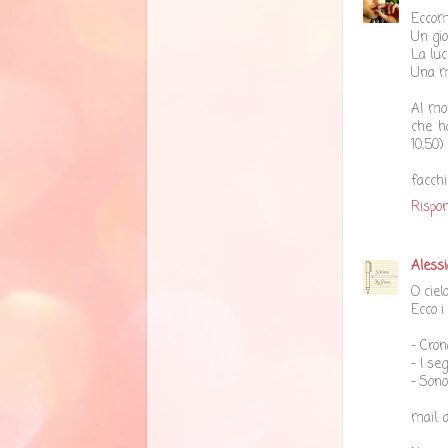
Eccomiiiii
Un gio
La luc
Una ma
Al mo
che ho
10,50)
facch
Rispon
Alessi
O ciel
Ecco i 
- Cron
- I se
- Sono
mail: 