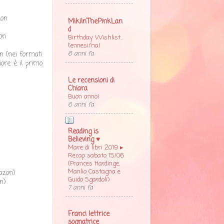
zon
MikiInThePinkLan
d
on
Birthday Wishlist...
l'ennesima!
6 anni fa
n (nei formati
iore è il primo
Le recensioni di
Chiara
Buon anno!
6 anni fa
Reading is
Believing ♥
Mare di libri 2019 ▸
Recap sabato 15/06
(Frances Hardinge,
Manlio Castagna e
mazon)
Guido Sgardoli)
n)
7 anni fa
Franci lettrice
sognatrice