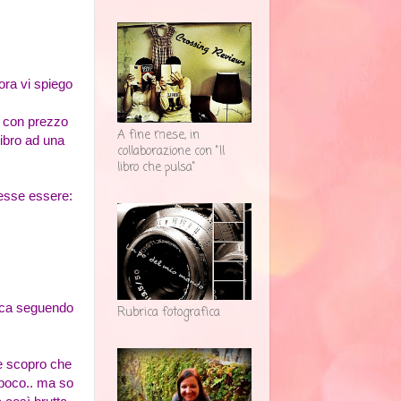
 ora vi spiego
li con prezzo
A fine mese, in
libro ad una
collaborazione con "Il
libro che pulsa"
vesse essere:
esca seguendo
Rubrica fotografica
Se scopro che
 poco.. ma so