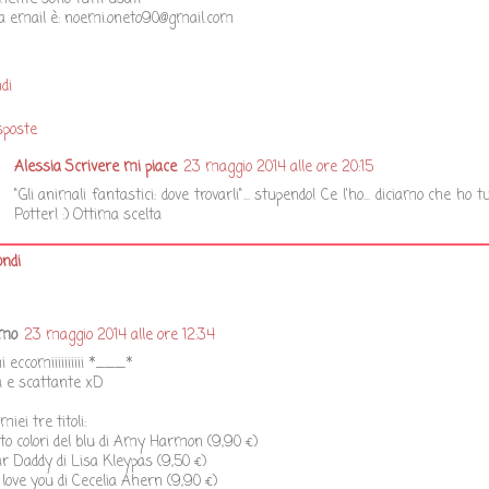
a email è: noemi.oneto90@gmail.com
di
sposte
Alessia Scrivere mi piace
23 maggio 2014 alle ore 20:15
"Gli animali fantastici: dove trovarli"... stupendo! Ce l'ho... diciamo che ho 
Potter! :) Ottima scelta
ondi
imo
23 maggio 2014 alle ore 12:34
 eccomiiiiiiiiii *___*
a e scattante xD
miei tre titoli:
nto colori del blu di Amy Harmon (9,90 €)
r Daddy di Lisa Kleypas (9,50 €)
 I love you di Cecelia Ahern (9,90 €)