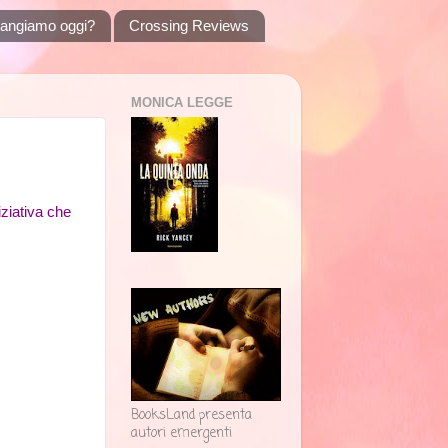
angiamo oggi?
Crossing Reviews
MONICA LEGGE
iziativa che
BooksLand presenta
autori emergenti