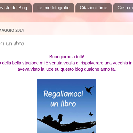
rviste del Blog
Le mie fotografie
Citazioni Time
Cosa m
MAGGIO 2014
i un libro
Buongiorno a tutti!
o della bella stagione mi è venuta voglia di rispolverare una vecchia in
aveva visto la luce su questo blog qualche anno fa.