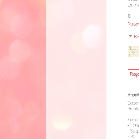
La mi
:D
Rispon
Ri
Risp
Anon
Eccomi
Pront
Ecco i 
- I ce
- Suga
- P.S.