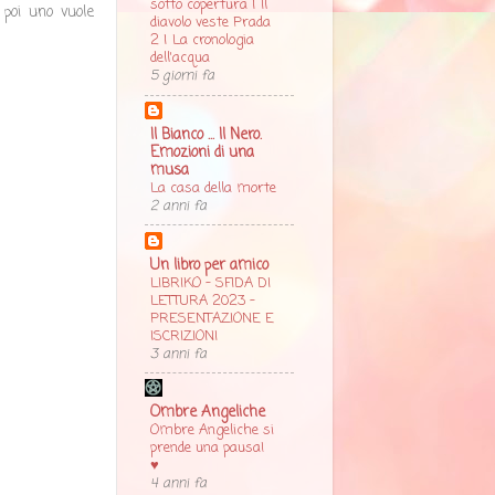
sotto copertura | Il
 poi uno vuole
diavolo veste Prada
2 | La cronologia
dell'acqua
5 giorni fa
Il Bianco ... Il Nero.
Emozioni di una
musa
La casa della morte
2 anni fa
Un libro per amico
LIBRIKO - SFIDA DI
LETTURA 2023 -
PRESENTAZIONE E
ISCRIZIONI
3 anni fa
Ombre Angeliche
Ombre Angeliche si
prende una pausa!
♥
4 anni fa