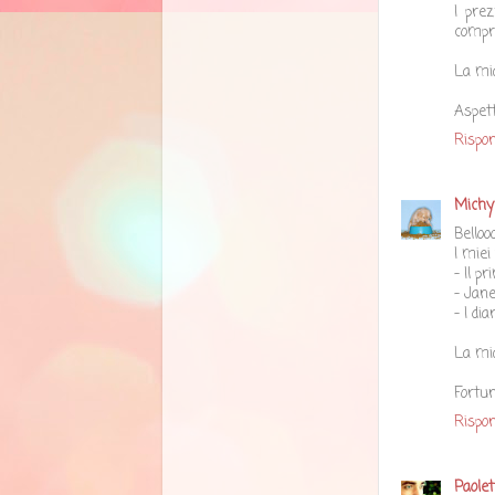
I pre
compra
La mi
Aspett
Rispon
Michy
Belloo
I miei 
- Il p
- Jane
- I di
La mi
Fortun
Rispon
Paolet