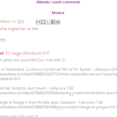
Attendo i vostri commenti.
Monica
Monica
alle
11:34
iativa regaliamoci un libro
ti:
edi
23 maggio 2014 alle ore 11:47
n potevo non esserci!!!!! Ecco i miei titoli :D
ce in Wonderland. La storia a fumetti dal film di Tim Burton - Libraccio € 6,4
/www.libraccio.it/libro/9788852209772/ferrari-alessandro-narciso-massimilia
rland-la.html
 animali fantastici: dove trovarli - Libraccio € 7,92
/www.libraccio.it/libro/9788862562690/rowling-j-k/animali-fantastici-dove-tr
Coniglio di Pasqua e l'esercito delle uova. I Guardiani - Libraccio € 7,50
/www.libraccio.it/libro/9788817064996/joyce-william/coniglio-di-pasqua-e.htm
ente sono tutti usati ^^