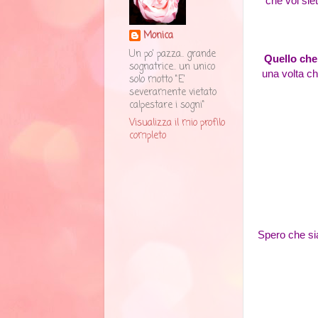
che voi sie
Monica
Un po' pazza.. grande
Quello che 
sognatrice.. un unico
una volta chi
solo motto "E'
severamente vietato
calpestare i sogni"
Visualizza il mio profilo
completo
Spero che sia