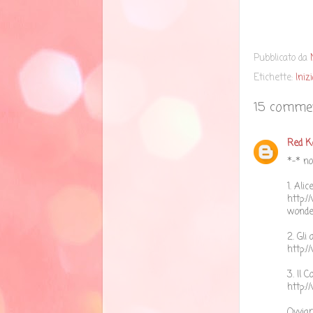
Pubblicato da
Etichette:
Iniz
15 commen
Red K
*-* no
1. Ali
http:/
wonde
2. Gli
http:/
3. Il 
http:/
Ovviam