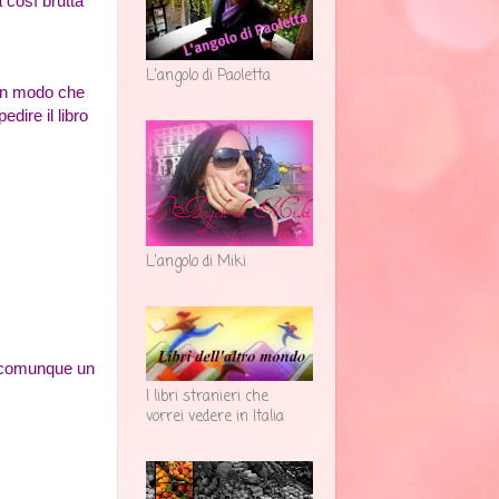
 così brutta
L'angolo di Paoletta
in modo che
edire il libro
L'angolo di Miki
rà comunque un
I libri stranieri che
vorrei vedere in Italia