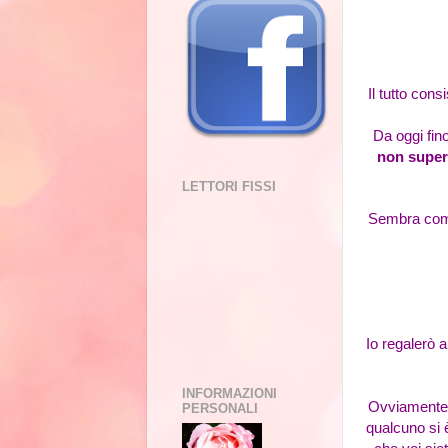
Il tutto cons
Da oggi fino
non super
LETTORI FISSI
Sembra compl
Io regalerò 
INFORMAZIONI
Ovviamente è
PERSONALI
qualcuno si 